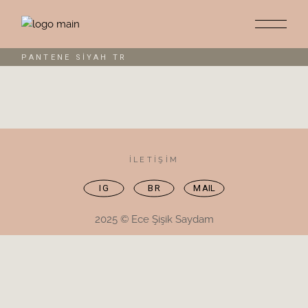
Skip
to
the
content
PANTENE SİYAH TR
İLETİŞİM
IG
BR
MAIL
2025 © Ece Şişik Saydam