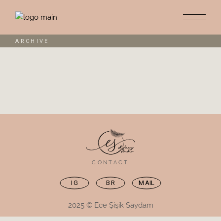
Skip
to
the
content
ARCHIVE
CONTACT
IG
BR
MAIL
2025 © Ece Şişik Saydam